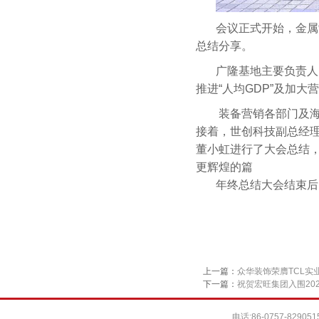
会议正式开始，金属
总结分享。
广隆基地主要负责人曾
推进“人均GDP”及加
装备营销各部门及海
接着，世创科技副总经
董小虹进行了大会总结
更辉煌的篇
年终总结大会结束后
上一篇：
众华装饰荣膺TCL实业
下一篇：
祝贺宏旺集团入围20
电话:86-0757-829051