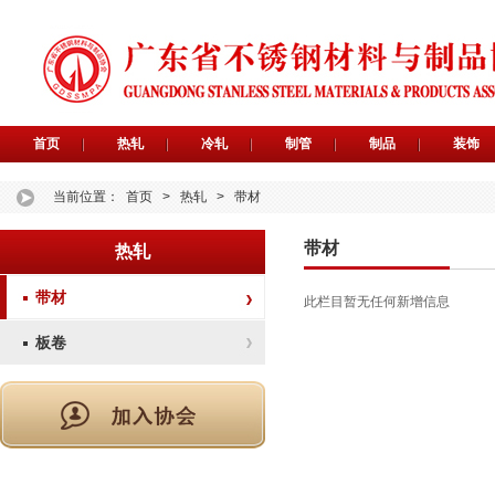
首页
热轧
冷轧
制管
制品
装饰
当前位置：
首页
>
热轧
>
带材
带材
热轧
带材
此栏目暂无任何新增信息
板卷