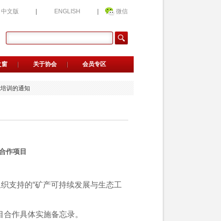
中文版
|
ENGLISH
|
微信
钢品牌质量发展大会的通知
之窗
关于协会
会员专区
候选人公示
业候选名单公示
能培训的通知
荐官的通知
传服务的通知
选企业公益评价的通知
会新晋会员单位名单的公告
用指南》正式发布
》正式发布
钢品牌质量发展大会的通知
合作项目
候选人公示
业候选名单公示
能培训的通知
组织支持的“矿产可持续发展与生态工
荐官的通知
传服务的通知
选企业公益评价的通知
会新晋会员单位名单的公告
项目合作具体实施备忘录。