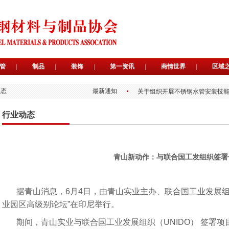
关于举办2026第二届广东不锈
管
制品
装饰
第一资讯
商情世界
区域
首批“不锈优品广东质造”推荐官
首批“不锈优品 广东质造”入选企
动态
最新通知
关于组织开展不锈钢水管安装技
关于遴选“不锈优品 广东质造”推
关于为会员提供专属免费品牌宣
行业动态
关于开展“不锈优品 广东质造”入
关于广东省不锈钢材料与制品协
《不锈钢水管内表面处理工艺选
《生活饮用水不锈钢管钝化规程
关于举办2026第二届广东不锈
青山新动作：与联合国工发组织签署
首批“不锈优品广东质造”推荐官
首批“不锈优品 广东质造”入选企
关于组织开展不锈钢水管安装技
据青山消息，6月4日，由青山实业主办、联合国工业发展
关于遴选“不锈优品 广东质造”推
关于为会员提供专属免费品牌宣
业园区高级别论坛”在印尼举行。
关于开展“不锈优品 广东质造”入
关于广东省不锈钢材料与制品协
期间，青山实业与联合国工业发展组织（UNIDO） 签署