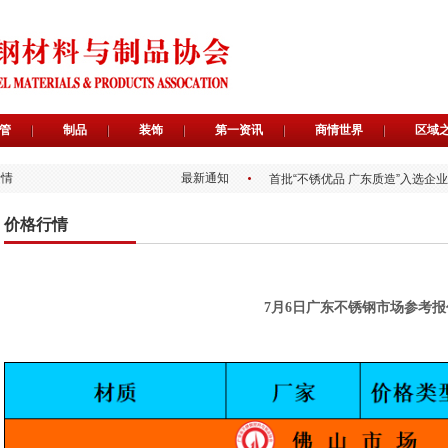
关于召开广东省不锈钢材料与制
管
制品
装饰
第一资讯
商情世界
区域
关于举办2026第二届广东不锈
首批“不锈优品广东质造”推荐官
行情
最新通知
首批“不锈优品 广东质造”入选企
关于组织开展不锈钢水管安装技
关于遴选“不锈优品 广东质造”推
价格行情
关于为会员提供专属免费品牌宣
关于开展“不锈优品 广东质造”入
关于广东省不锈钢材料与制品协
《不锈钢水管内表面处理工艺选
关于召开广东省不锈钢材料与制
7月6日广东不锈钢市场参考报
关于举办2026第二届广东不锈
首批“不锈优品广东质造”推荐官
首批“不锈优品 广东质造”入选企
关于组织开展不锈钢水管安装技
关于遴选“不锈优品 广东质造”推
关于为会员提供专属免费品牌宣
关于开展“不锈优品 广东质造”入