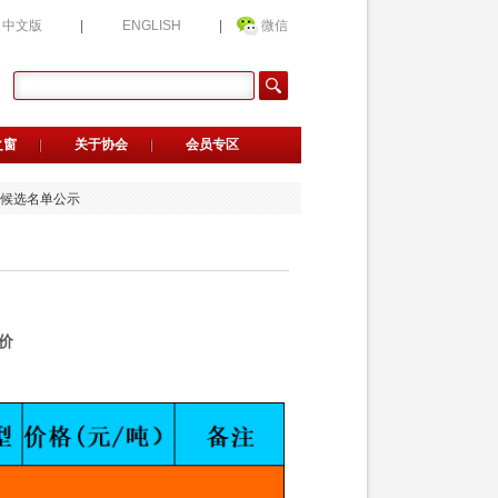
中文版
|
ENGLISH
|
微信
品协会三届四次理事会议的通知
之窗
关于协会
会员专区
钢品牌质量发展大会的通知
候选人公示
业候选名单公示
能培训的通知
荐官的通知
传服务的通知
选企业公益评价的通知
会新晋会员单位名单的公告
用指南》正式发布
品协会三届四次理事会议的通知
价
钢品牌质量发展大会的通知
候选人公示
业候选名单公示
能培训的通知
荐官的通知
传服务的通知
选企业公益评价的通知