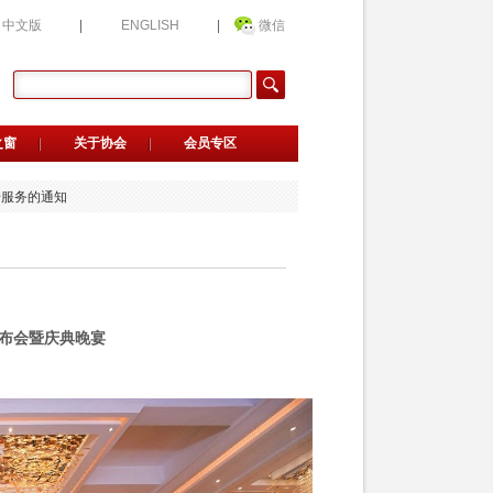
中文版
|
ENGLISH
|
微信
钢品牌质量发展大会的通知
候选人公示
业候选名单公示
能培训的通知
之窗
关于协会
会员专区
荐官的通知
传服务的通知
选企业公益评价的通知
会新晋会员单位名单的公告
用指南》正式发布
》正式发布
钢品牌质量发展大会的通知
候选人公示
业候选名单公示
能培训的通知
发布会暨庆典晚宴
荐官的通知
传服务的通知
选企业公益评价的通知
会新晋会员单位名单的公告
用指南》正式发布
》正式发布