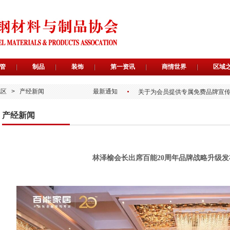
关于举办2026第二届广东不锈
首批“不锈优品广东质造”推荐官
首批“不锈优品 广东质造”入选企
关于组织开展不锈钢水管安装技
管
制品
装饰
第一资讯
商情世界
区域
关于遴选“不锈优品 广东质造”推
关于为会员提供专属免费品牌宣
地区
>
产经新闻
最新通知
关于开展“不锈优品 广东质造”入
关于广东省不锈钢材料与制品协
《不锈钢水管内表面处理工艺选
产经新闻
《生活饮用水不锈钢管钝化规程
关于举办2026第二届广东不锈
首批“不锈优品广东质造”推荐官
首批“不锈优品 广东质造”入选企
关于组织开展不锈钢水管安装技
林泽榆会长出席百能20周年品牌战略升级
关于遴选“不锈优品 广东质造”推
关于为会员提供专属免费品牌宣
关于开展“不锈优品 广东质造”入
关于广东省不锈钢材料与制品协
《不锈钢水管内表面处理工艺选
《生活饮用水不锈钢管钝化规程