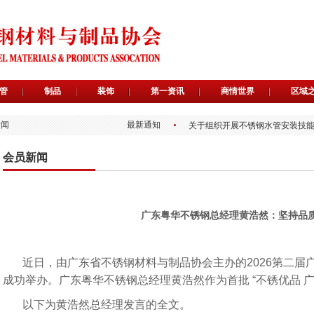
关于举办2026第二届广东不锈
管
制品
装饰
第一资讯
商情世界
区域
首批“不锈优品广东质造”推荐官
首批“不锈优品 广东质造”入选企
新闻
最新通知
关于组织开展不锈钢水管安装技
关于遴选“不锈优品 广东质造”推
关于为会员提供专属免费品牌宣
会员新闻
关于开展“不锈优品 广东质造”入
关于广东省不锈钢材料与制品协
《不锈钢水管内表面处理工艺选
《生活饮用水不锈钢管钝化规程
关于举办2026第二届广东不锈
广东粤华不锈钢总经理黄浩然：坚持品质
首批“不锈优品广东质造”推荐官
首批“不锈优品 广东质造”入选企
关于组织开展不锈钢水管安装技
近日，由广东省不锈钢材料与制品协会主办的2026第二届
关于遴选“不锈优品 广东质造”推
关于为会员提供专属免费品牌宣
成功举办。广东粤华不锈钢总经理黄浩然作为首批 “不锈优品 
关于开展“不锈优品 广东质造”入
关于广东省不锈钢材料与制品协
以下为黄浩然总经理发言的全文。