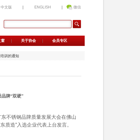
中文版
|
ENGLISH
|
微信
钢品牌质量发展大会的通知
之窗
关于协会
会员专区
候选人公示
业候选名单公示
能培训的通知
荐官的通知
传服务的通知
选企业公益评价的通知
会新晋会员单位名单的公告
用指南》正式发布
》正式发布
钢品牌质量发展大会的通知
品牌“双硬”
候选人公示
业候选名单公示
能培训的通知
广东不锈钢品牌质量发展大会在佛山
荐官的通知
传服务的通知
广东质造”入选企业代表上台发言。
选企业公益评价的通知
会新晋会员单位名单的公告