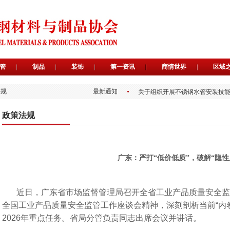
关于举办2026第二届广东不锈
首批“不锈优品广东质造”推荐官
管
制品
装饰
第一资讯
商情世界
区域
首批“不锈优品 广东质造”入选企
关于组织开展不锈钢水管安装技
法规
最新通知
关于遴选“不锈优品 广东质造”推
关于为会员提供专属免费品牌宣
关于开展“不锈优品 广东质造”入
政策法规
关于广东省不锈钢材料与制品协
《不锈钢水管内表面处理工艺选
《生活饮用水不锈钢管钝化规程
关于举办2026第二届广东不锈
首批“不锈优品广东质造”推荐官
广东：严打“低价低质”，破解“隐性
首批“不锈优品 广东质造”入选企
关于组织开展不锈钢水管安装技
关于遴选“不锈优品 广东质造”推
近日，广东省市场监督管理局召开全省工业产品质量安全监
关于为会员提供专属免费品牌宣
关于开展“不锈优品 广东质造”入
全国工业产品质量安全监管工作座谈会精神，深刻剖析当前“内
关于广东省不锈钢材料与制品协
2026年重点任务。省局分管负责同志出席会议并讲话。
《不锈钢水管内表面处理工艺选