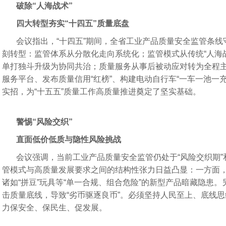
《生活饮用水不锈钢管钝化规程
破除“人海战术”
四大转型夯实“十四五”质量底盘
会议指出，“十四五”期间，全省工业产品质量安全监管条
刻转型：监管体系从分散化走向系统化；监管模式从传统“人海
单打独斗升级为协同共治；质量服务从事后被动应对转为全程主
服务平台、发布质量信用“红榜”、构建电动自行车“一车一池一
实招，为“十五五”质量工作高质量推进奠定了坚实基础。
警惕“风险交织”
直面低价低质与隐性风险挑战
会议强调，当前工业产品质量安全监管仍处于“风险交织期”
管模式与高质量发展要求之间的结构性张力日益凸显：一方面，安
诸如“拼豆”玩具等“单一合规、组合危险”的新型产品暗藏隐患。
击质量底线，导致“劣币驱逐良币”。必须坚持人民至上、底线思
力保安全、保民生、促发展。