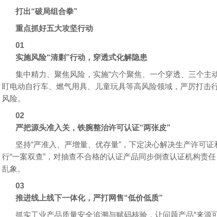
打出“破局组合拳”
重点抓好五大攻坚行动
01
实施风险“清剿”行动，穿透式化解隐患
集中精力、聚焦风险，实施“六个聚焦、一个穿透、三个主
盯电动自行车、燃气用具、儿童玩具等高风险领域，严厉打击行
风险。
02
严把源头准入关，铁腕整治许可认证“两张皮”
坚持“严准入、严增量、优存量”，下定决心解决生产许可
行“一案双查”，对抽查不合格的认证产品同步倒查认证机构责任
乱象。
03
推进线上线下一体化，严打网售“低价低质”
抓实工业产品质量安全追溯与赋码核验，让问题产品“来源可