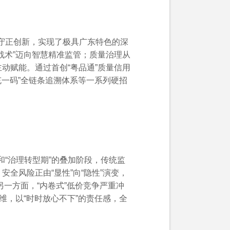
》正式发布
线守正创新，实现了极具广东特色的深
战术”迈向智慧精准监管；质量治理从
动赋能。通过首创“粤品通”质量信用
充一码”全链条追溯体系等一系列硬招
和“治理转型期”的叠加阶段，传统监
全风险正由“显性”向“隐性”演变，
另一方面，“内卷式”低价竞争严重冲
维，以“时时放心不下”的责任感，全