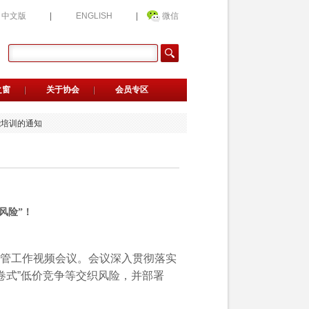
中文版
|
ENGLISH
|
微信
钢品牌质量发展大会的通知
候选人公示
之窗
关于协会
会员专区
业候选名单公示
能培训的通知
荐官的通知
传服务的通知
选企业公益评价的通知
会新晋会员单位名单的公告
用指南》正式发布
》正式发布
钢品牌质量发展大会的通知
候选人公示
风险”！
业候选名单公示
能培训的通知
荐官的通知
管工作视频会议。会议深入贯彻落实
传服务的通知
选企业公益评价的通知
卷式”低价竞争等交织风险，并部署
会新晋会员单位名单的公告
用指南》正式发布