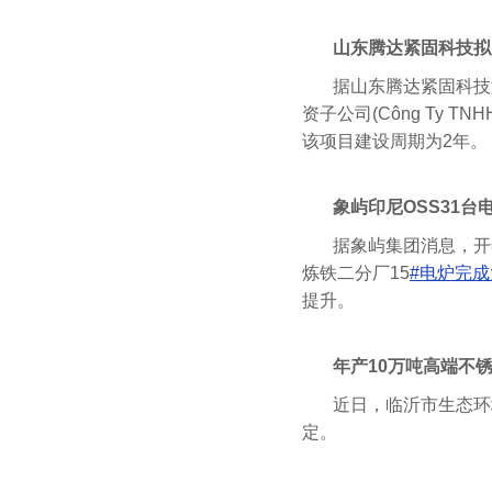
山东腾达紧固科技拟斥
据山东腾达紧固科技
资子公司(Công Ty TNH
该项目建设周期为2年。
象屿印尼OSS31台
据象屿集团消息，开
炼铁二分厂15
#电炉完
提升。
年产10万吨高端不
近日，临沂市生态环
定。