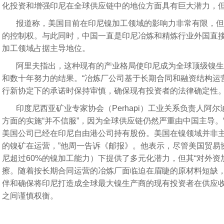
关于召开广东省不锈钢材料与制
化投资和增强印尼在全球供应链中的地位方面具有巨大潜力，
关于举办【不锈精讲堂】第5期（
报道称，美国目前在印尼镍加工领域的影响力非常有限，但
的控制权。与此同时，中国一直是印尼冶炼和精炼行业外国直
加工领域占据主导地位。
阿里夫指出，这种现有的产业格局使印尼成为全球顶级镍生
和数十年努力的结果。“冶炼厂公司基于长期合同和融资结构运营
行新协定下的承诺时保持审慎，确保现有投资者的法律确定性
印度尼西亚矿业专家协会（Perhapi）工业关系负责人阿
方面的实施“并不信服”，因为全球供应链仍然严重由中国主导。
美国公司已经在印尼自由港公司持有股份。美国在镍领域并非
的镍矿在运营，”他周一告诉《邮报》。他表示，尽管美国贸易
尼超过60%的镍加工能力）下提供了多元化潜力，但其“对外资
擦。随着按长期合同运营的冶炼厂面临迫在眉睫的原材料短缺
伴和确保将印尼打造成全球最大镍生产商的现有投资者在供应
之间谨慎权衡。