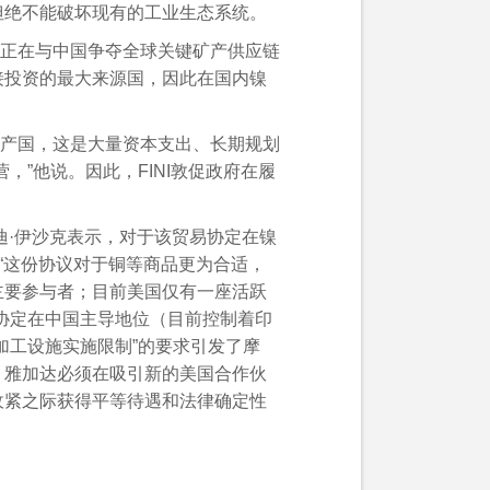
品协会三届三次理事会议的通知
但绝不能破坏现有的工业生态系统。
财税管理专题）的通知
正在与中国争夺全球关键矿产供应链
接投资的最大来源国，因此在国内镍
产国，这是大量资本支出、长期规划
，”他说。因此，FINI敦促政府在履
。
尔迪·伊沙克表示，对于该贸易协定在镍
“这份协议对于铜等商品更为合适，
主要参与者；目前美国仅有一座活跃
协定在中国主导地位（目前控制着印
加工设施实施限制”的要求引发了摩
，雅加达必须在吸引新的美国合作伙
收紧之际获得平等待遇和法律确定性