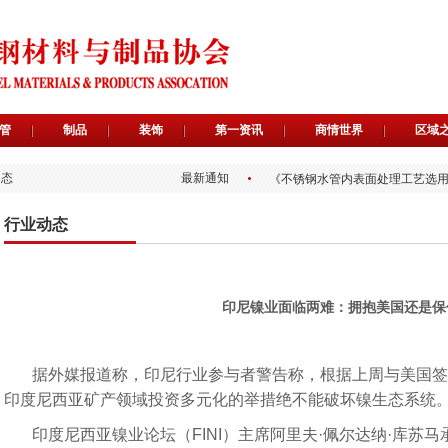
关于为会员提供专属免费品牌宣
管
制品
装饰
第一资讯
商情世界
区域
关于开展“不锈优品 广东质造”入
关于广东省不锈钢材料与制品协
动态
最新通知
《不锈钢水管内表面处理工艺选
《生活饮用水不锈钢管钝化规程
《暖通空调水系统用不锈钢管道
行业动态
《暖通空调水系统用不锈钢焊接
关于举办【不锈精讲堂】第6期（
关于召开广东省不锈钢材料与制
关于举办【不锈精讲堂】第5期（
关于为会员提供专属免费品牌宣
印尼镍业面临两难：拥抱美国还是保
关于开展“不锈优品 广东质造”入
关于广东省不锈钢材料与制品协
《不锈钢水管内表面处理工艺选
据外媒报道称，印尼行业参与者警告称，根据上周与美国签
《生活饮用水不锈钢管钝化规程
《暖通空调水系统用不锈钢管道
印度尼西亚矿产领域投资多元化的举措绝不能破坏镍生态系统
《暖通空调水系统用不锈钢焊接
关于举办【不锈精讲堂】第6期（
印度尼西亚镍业论坛（FINI）主席阿里夫·佩尔达纳·库苏