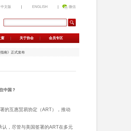
中文版
|
ENGLISH
|
微信
传服务的通知
之窗
关于协会
会员专区
选企业公益评价的通知
会新晋会员单位名单的公告
用指南》正式发布
》正式发布
安装技术规程》正式发布
钢管》正式发布
聚焦AI应用）的通知
品协会三届三次理事会议的通知
财税管理专题）的通知
传服务的通知
住中国？
选企业公益评价的通知
会新晋会员单位名单的公告
用指南》正式发布
署的互惠贸易协定（ART），推动
》正式发布
安装技术规程》正式发布
。
钢管》正式发布
聚焦AI应用）的通知
马承认，尽管与美国签署的ART在多元