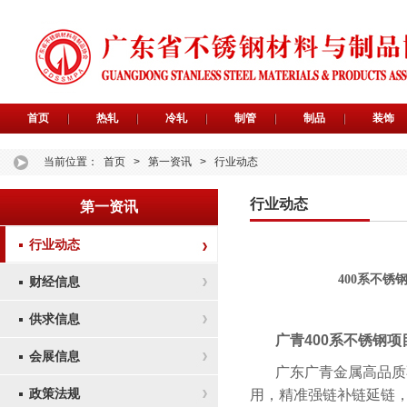
首页
热轧
冷轧
制管
制品
装饰
当前位置：
首页
>
第一资讯
>
行业动态
行业动态
第一资讯
行业动态
400系不锈
财经信息
供求信息
广青400系不锈钢
会展信息
广东广青金属高品质
政策法规
用，精准强链补链延链，